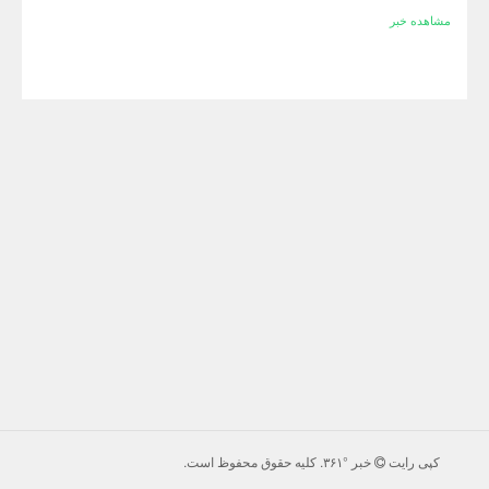
مشاهده خبر
کپی رایت
خبر °۳۶۱
. كليه حقوق محفوظ است.